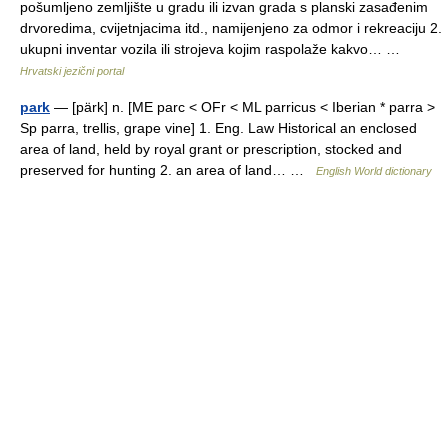
pošumljeno zemljište u gradu ili izvan grada s planski zasađenim
drvoredima, cvijetnjacima itd., namijenjeno za odmor i rekreaciju 2.
ukupni inventar vozila ili strojeva kojim raspolaže kakvo… …
Hrvatski jezični portal
park
— [pärk] n. [ME parc < OFr < ML parricus < Iberian * parra >
Sp parra, trellis, grape vine] 1. Eng. Law Historical an enclosed
area of land, held by royal grant or prescription, stocked and
preserved for hunting 2. an area of land… …
English World dictionary