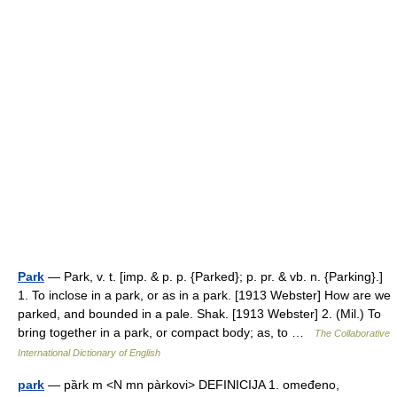
Park
— Park, v. t. [imp. & p. p. {Parked}; p. pr. & vb. n. {Parking}.]
1. To inclose in a park, or as in a park. [1913 Webster] How are we
parked, and bounded in a pale. Shak. [1913 Webster] 2. (Mil.) To
bring together in a park, or compact body; as, to …
The Collaborative
International Dictionary of English
park
— pȁrk m <N mn pàrkovi> DEFINICIJA 1. omeđeno,