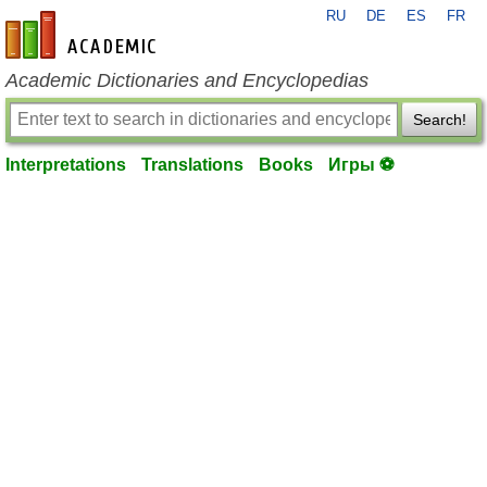
RU
DE
ES
FR
en-academic.com
Academic Dictionaries and Encyclopedias
Search!
Interpretations
Translations
Books
Игры ⚽