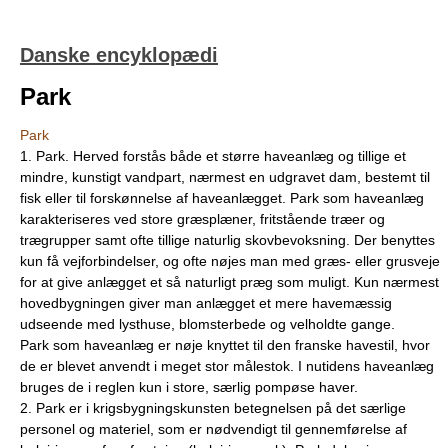
Danske encyklopædi
Park
Park
1. Park. Herved forstås både et større haveanlæg og tillige et
mindre, kunstigt vandpart, nærmest en udgravet dam, bestemt til
fisk eller til forskønnelse af haveanlægget. Park som haveanlæg
karakteriseres ved store græsplæner, fritstående træer og
trægrupper samt ofte tillige naturlig skovbevoksning. Der benyttes
kun få vejforbindelser, og ofte nøjes man med græs- eller grusveje
for at give anlægget et så naturligt præg som muligt. Kun nærmest
hovedbygningen giver man anlægget et mere havemæssig
udseende med lysthuse, blomsterbede og velholdte gange.
Park som haveanlæg er nøje knyttet til den franske havestil, hvor
de er blevet anvendt i meget stor målestok. I nutidens haveanlæg
bruges de i reglen kun i store, særlig pompøse haver.
2. Park er i krigsbygningskunsten betegnelsen på det særlige
personel og materiel, som er nødvendigt til gennemførelse af