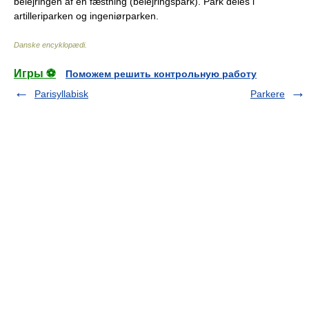
belejringen af en fæstning (belejringspark). Park deles i
artilleriparken og ingeniørparken.
Danske encyklopædi
.
Игры ⚽
Поможем решить контрольную работу
Parisyllabisk
Parkere