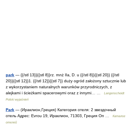
park
— {{/stl 13}}{{stl 8}}rz. mnż IIa, D. u {{/stl 8}}{{stl 20}} {{/stl
20}}{{stl 12}}1. {{/stl 12}}{{stl 7}} duży ogród założony sztucznie lub
z wykorzystaniem naturalnych warunków przyrodniczych, z
alejkami i ścieżkami spacerowymi oraz z innymi… …
Langenscheidt
Polski wyjaśnień
Park
— (Ираклион,Греция) Категория отеля: 2 звездочный
отель Адрес: Evrou 19, Ираклион, 71303, Греция Оп …
Каталог
отелей