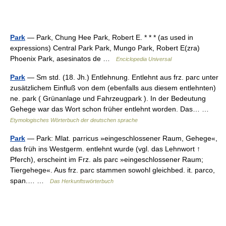
Park
— Park, Chung Hee Park, Robert E. * * * (as used in
expressions) Central Park Park, Mungo Park, Robert E(zra)
Phoenix Park, asesinatos de …
Enciclopedia Universal
Park
— Sm std. (18. Jh.) Entlehnung. Entlehnt aus frz. parc unter
zusätzlichem Einfluß von dem (ebenfalls aus diesem entlehnten)
ne. park ( Grünanlage und Fahrzeugpark ). In der Bedeutung
Gehege war das Wort schon früher entlehnt worden. Das… …
Etymologisches Wörterbuch der deutschen sprache
Park
— Park: Mlat. parricus »eingeschlossener Raum, Gehege«,
das früh ins Westgerm. entlehnt wurde (vgl. das Lehnwort ↑
Pferch), erscheint im Frz. als parc »eingeschlossener Raum;
Tiergehege«. Aus frz. parc stammen sowohl gleichbed. it. parco,
span.… …
Das Herkunftswörterbuch