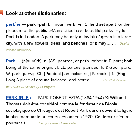
Look at other dictionaries:
park´er
— park «pahrk», noun, verb. –n. 1. land set apart for the
pleasure of the public: »Many cities have beautiful parks. Hyde
Park is in London. A park may be only a tiny bit of green in a large
city, with a few flowers, trees, and benches, or it may… …
Useful
english dictionary
Park
— (p[aum]rk), n. [AS. pearroc, or perh. rather fr. F. parc; both
being of the same origin; cf. LL. parcus, parricus, Ir. & Gael. pairc,
W. park, parwg. Cf. {Paddock} an inclosure, {Parrock}.] 1. (Eng.
Law) A piece of ground inclosed, and stored… …
The Collaborative
International Dictionary of English
PARK (R. E.)
— PARK ROBERT EZRA (1864 1944) Si William I.
Thomas doit être considéré comme le fondateur de l’école
sociologique de Chicago, c’est Robert Park qui en devient la figure
la plus marquante au cours des années 1920. Ce dernier n’entre
pourtant à… …
Encyclopédie Universelle